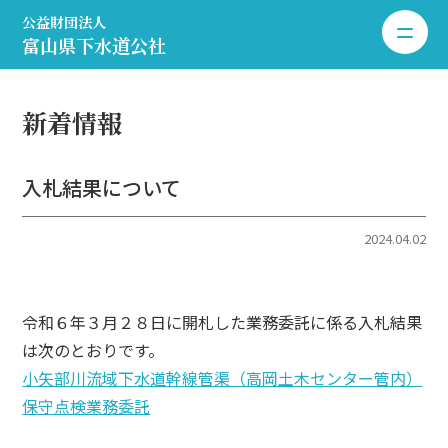
公益財団法人
toggle 
富山県下水道公社
新着情報
入札結果について
2024.04.02
令和６年３月２８日に開札した業務委託に係る入札結果
は次のとおりです。
小矢部川流域下水道幹線管渠（高岡土木センター管内）
保守点検業務委託