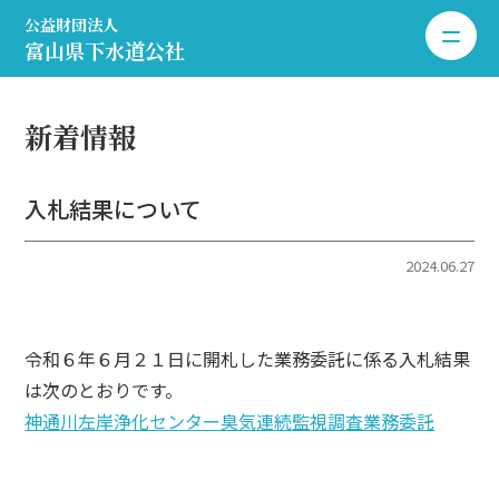
公益財団法人
toggle 
富山県下水道公社
新着情報
入札結果について
2024.06.27
令和６年６月２１日に開札した業務委託に係る入札結果
は次のとおりです。
神通川左岸浄化センター臭気連続監視調査業務委託