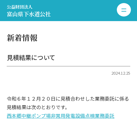
公益財団法人
toggle 
富山県下水道公社
新着情報
見積結果について
2024.12.25
令和６年１２月２０日に見積合わせした業務委託に係る
見積結果は次のとおりです。
西本郷中継ポンプ場非常用発電設備点検業務委託