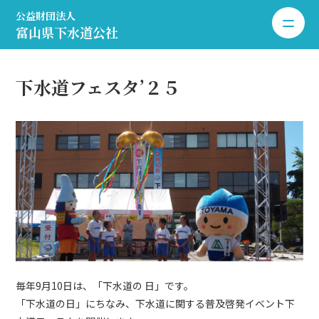
公益財団法人
toggle 
富山県下水道公社
下水道フェスタ’２５
毎年9月10日は、「下水道の 日」です。
「下水道の日」にちなみ、下水道に関する普及啓発イベント下