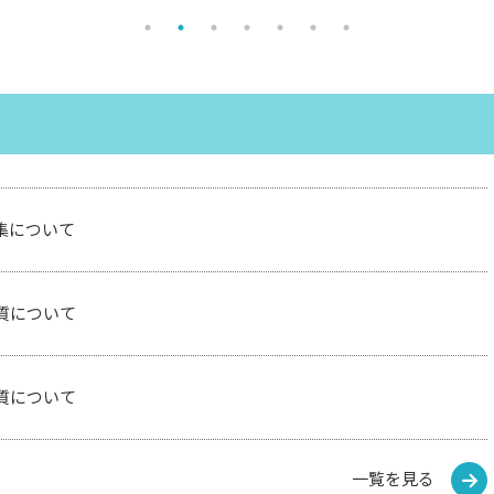
集について
質について
質について
一覧を見る