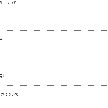
質について
号）
4号）
水質について